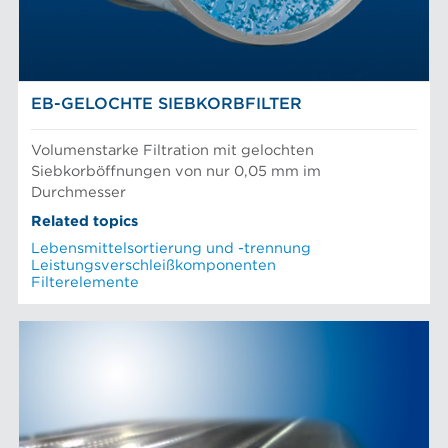
AFT-NACHRICHTEN
Siebkörbe und Mahlplatten für die Industrie
EB-GELOCHTE SIEBKORBFILTER
Volumenstarke Filtration mit gelochten
Siebkorböffnungen von nur 0,05 mm im
Durchmesser
Related topics
Lebensmittelsortierung und -trennung
Leistungsverschleißkomponenten
Filterelemente