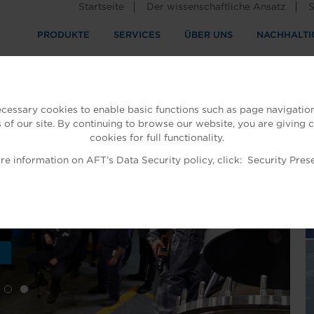
Startseite
Der wissenschaftliche Ansatz
S
PRODUKTE
SERVICES
ÜBER UNS
NACHHALTI
ndustrie
rennung
ecessary cookies to enable basic functions such as page navigation
 of our site. By continuing to browse our website, you are giving 
cookies for full functionality.
e information on AFT’s Data Security policy, click:
Security Pres