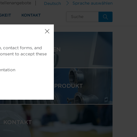
tellenangebote
Deutsch
Sprache auswählen
GKEIT
KONTAKT
, contact forms, and
AFT-NACHRICHTEN
consent to accept these
entation
VORGESTELLTES PRODUKT
KONTAKT