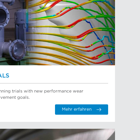
ALS
running trials with new performance wear
vement goals.
Mehr erfahren