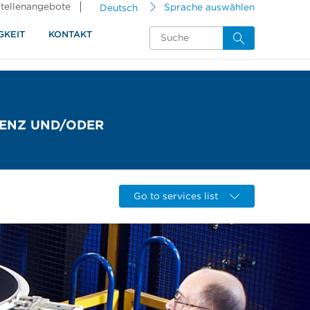
tellenangebote
Deutsch
Sprache auswählen
GKEIT
KONTAKT
NZ UND/ODER K
Go to services list