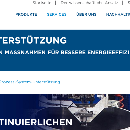
Startseite
Der wissenschaftliche Ansatz
S
PRODUKTE
SERVICES
ÜBER UNS
NACHHALTI
ndustrie
rennung
TERSTÜTZUNG
 MASSNAHMEN FÜR BESSERE ENERGIEEFFIZIE
Prozess-System-Unterstützung
INUIERLICHEN