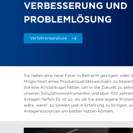
VERBESSERUNG UND
PROBLEMLÖSUNG
Verfahrensanalyse
Sie haben eine neue Faser in Betracht gezogen, oder 
Möglichkeit eines Produktqualitätswechsels zu bewert
Sie eine Kristallkugel hätten, um in die Zukunft zu se
unseren Simulationsinstrumenten und über 100 Jahren
Anlagen helfen. Es ist so, als ob Sie eine eigene Krist
wäre, wenn" zu spielen und in Erfahrung zu bringen, 
Anlageressourcen am besten nutzen können.