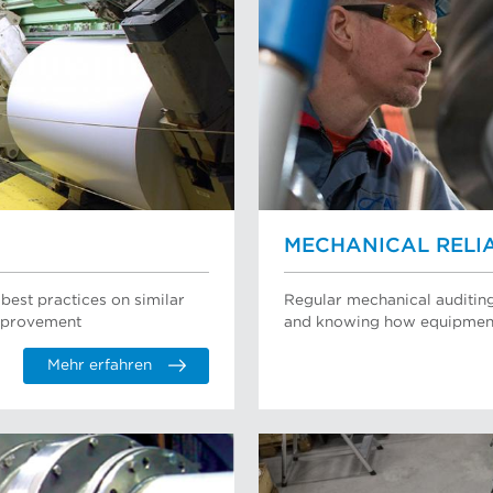
MECHANICAL RELIA
best practices on similar
Regular mechanical auditing
improvement
and knowing how equipment 
Mehr erfahren