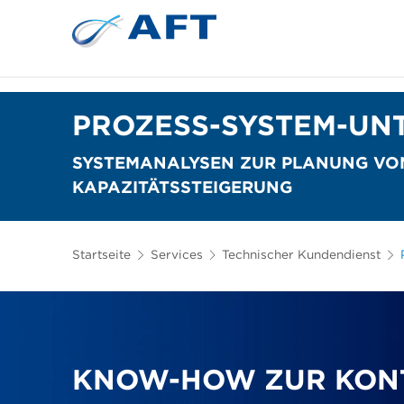
Siebkörbe und Mahlplatten für die I
Lebensmittelsortierung und -t
PROZESS-SYSTEM-UN
SYSTEMANALYSEN ZUR PLANUNG VON
APAZITÄTSSTEIGERUNG
Startseite
Services
Technischer Kundendienst
KNOW-HOW ZUR KONT