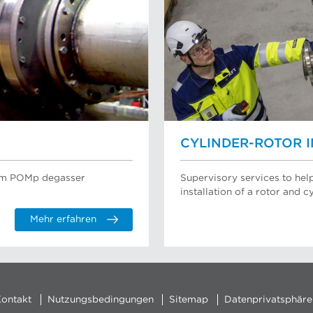
CYLINDER-ROTOR 
mum POMp degasser
Supervisory services to hel
installation of a rotor and cy
Mehr erfahren
ontakt
Nutzungsbedingungen
Sitemap
Datenprivatsphäre