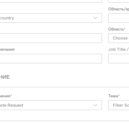
Область/к
country
Область*
Choose 
омпания
Job Title 
НИЕ
чения*
Тема*
uote Request
Fiber S