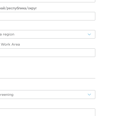
рай/республика/округ
a region
/ Work Area
creening