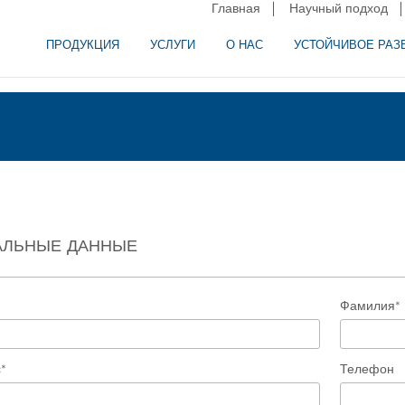
Главная
Научный подход
ПРОДУКЦИЯ
УСЛУГИ
О НАС
УСТОЙЧИВОЕ РАЗ
и сепарация в пищевой промышленности
аторное оборудование
АЛЬНЫЕ ДАННЫЕ
Фамилия*
*
Телефон