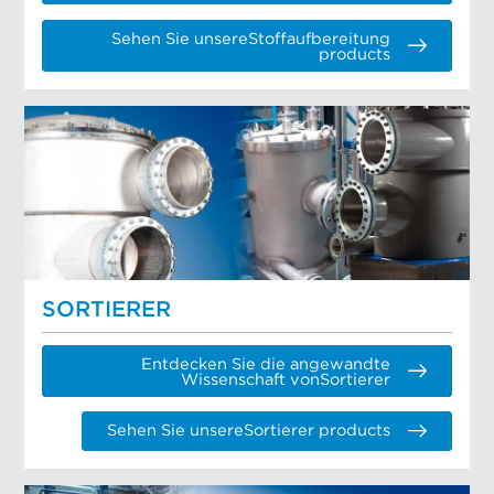
Sehen Sie unsereStoffaufbereitung
products
SORTIERER
Entdecken Sie die angewandte
Wissenschaft vonSortierer
Sehen Sie unsereSortierer products