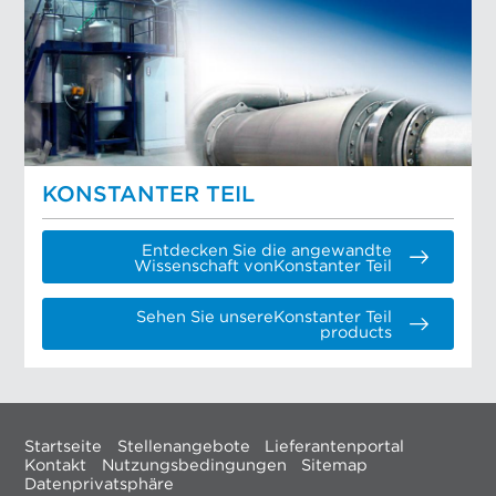
KONSTANTER TEIL
Entdecken Sie die angewandte
Wissenschaft vonKonstanter Teil
Sehen Sie unsereKonstanter Teil
products
Startseite
Stellenangebote
Lieferantenportal
Kontakt
Nutzungsbedingungen
Sitemap
Datenprivatsphäre