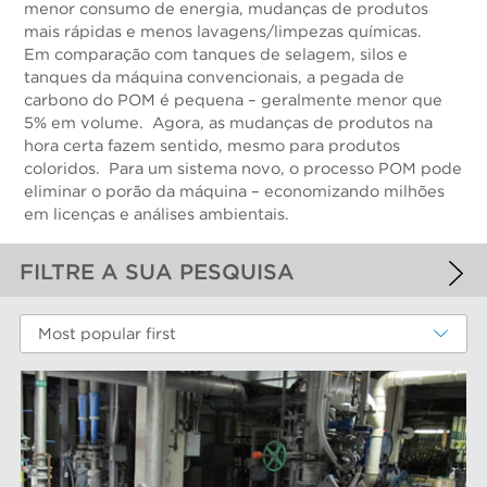
menor consumo de energia, mudanças de produtos
mais rápidas e menos lavagens/limpezas químicas.
Em comparação com tanques de selagem, silos e
tanques da máquina convencionais, a pegada de
carbono do POM é pequena – geralmente menor que
5% em volume. Agora, as mudanças de produtos na
hora certa fazem sentido, mesmo para produtos
coloridos. Para um sistema novo, o processo POM pode
eliminar o porão da máquina – economizando milhões
em licenças e análises ambientais.
FILTRE A SUA PESQUISA
FILTROS APLICADOS
Most popular first
Aproximação da máquina de papel
MAIS FILTROS
COMPONENTS DE DESGASTE DE
DESEMPENHO