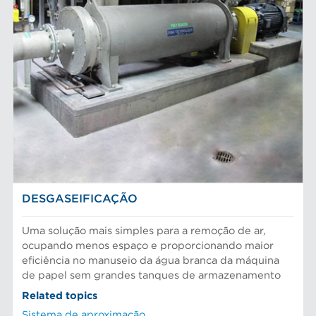
Cestos peneira
MARCAS AFT
Discos e insertos do refinador
Elementos do filtro
Depuradores Max
MERCADOS
Placas depuradoras
Refinação Finebar
Rotores de depurador
Sistemas de aproximação POM
Aproximação da máquina de papel
EQUIPAMENTO
Tecnologia Aikawa
Cilindros e placas industriais
Depuração e separação de alimentos
Peneiras
Fibras químicas
Preparação do material
Fibras recicladas
Sistema de aproximação
Pasta Mecanica
Refinação de fibras
SOLUÇÕES PARA PARTE ÚMIDA
Testes e laboratório
DESGASEIFICAÇÃO
Uma solução mais simples para a remoção de ar,
ocupando menos espaço e proporcionando maior
eficiência no manuseio da água branca da máquina
de papel sem grandes tanques de armazenamento
Related topics
Sistema de aproximação