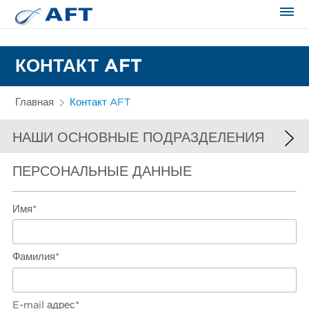
Сортирование и сепарация в пищевой промышленности
КОНТАКТ AFT
Главная
Контакт AFT
НАШИ ОСНОВНЫЕ ПОДРАЗДЕЛЕНИЯ
ПЕРСОНАЛЬНЫЕ ДАННЫЕ
ЕВРОПА И АФРИКА
СЕВЕРНАЯ АМЕРИКА
Имя*
ЮЖНАЯ АМЕРИКА
АЗИЯ И ДАЛЬНИЙ ВОСТОК
Фамилия*
E-mail адрес*