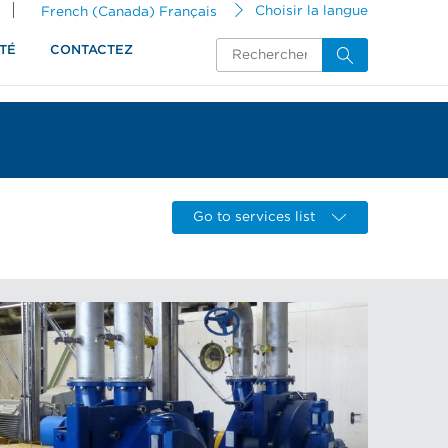
French (Canada) Français
Choisir la langue
TÉ
CONTACTEZ
Go to services list