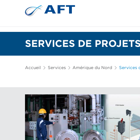
Plaques de raffinage et garnitures coniques
SERVICES DE PROJET
Accueil
Services
Amérique du Nord
Services 