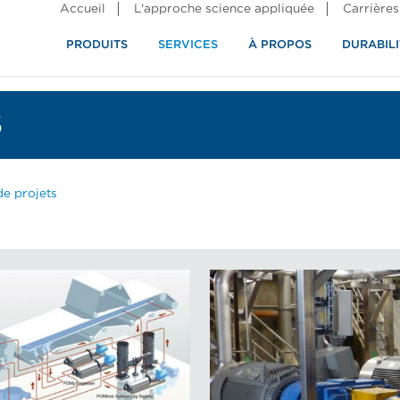
Accueil
L'approche science appliquée
Carrières
PRODUITS
SERVICES
À PROPOS
DURABILI
S
de projets