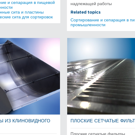
ние и сепарация в пищевой
надлежащей работы
нности
ные сита и пластины
Related topics
ские сита для сортировок
Сортирование и сепарация в п
промышленности
Ы ИЗ КЛИНОВИДНОГО
ПЛОСКИЕ СЕТЧАТЫЕ ФИЛЬ
Плоские сетчатые фильтры