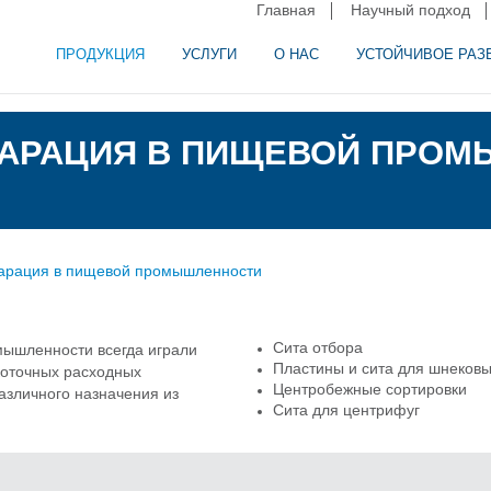
Главная
Научный подход
ПРОДУКЦИЯ
УСЛУГИ
О НАС
УСТОЙЧИВОЕ РАЗ
и сепарация в пищевой промышленности
аторное оборудование
ПАРАЦИЯ В ПИЩЕВОЙ ПРО
парация в пищевой промышленности
Сита отбора
мышленности всегда играли
Пластины и сита для шнековы
коточных расходных
Центробежные сортировки
азличного назначения из
Сита для центрифуг