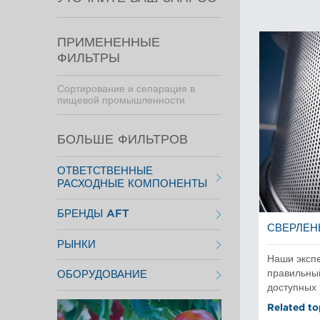
ПРИМЕНЕННЫЕ
ФИЛЬТРЫ
Сортирование и сепарация в
пищевой промышленности
БОЛЬШЕ ФИЛЬТРОВ
ОТВЕТСТВЕННЫЕ
РАСХОДНЫЕ КОМПОНЕНТЫ
Размалывающая гарнитура
БРЕНДЫ AFT
Роторы для сортировок
Сортирующие пластины
СВЕРЛЕН
Aikawa Technology
Фильтрующие элементы
РЫНКИ
Размол Finebar
Цилиндрические сита для
Системы короткой циркуляции
Наши экспе
сортировок
Испытательное и лабораторное
POM
правильны
ОБОРУДОВАНИЕ
Короткая циркуляция
Сортирование Max
доступных
Макулатурное волокно
Короткая циркуляция
Механическая целлюлоза
Массоподготовка
Related to
Промышленные сита и пластины
Сортировки