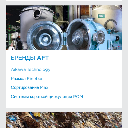
БРЕНДЫ AFT
Aikawa Technology
Размол Finebar
Сортирование Max
Системы короткой циркуляции POM