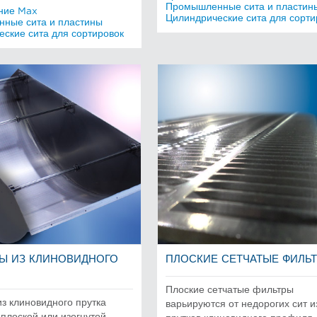
Промышленные сита и пластин
ние Max
Цилиндрические сита для сорти
ные сита и пластины
ские сита для сортировок
Ы ИЗ КЛИНОВИДНОГО
ПЛОСКИЕ СЕТЧАТЫЕ ФИЛЬ
Плоские сетчатые фильтры
з клиновидного прутка
варьируются от недорогих сит и