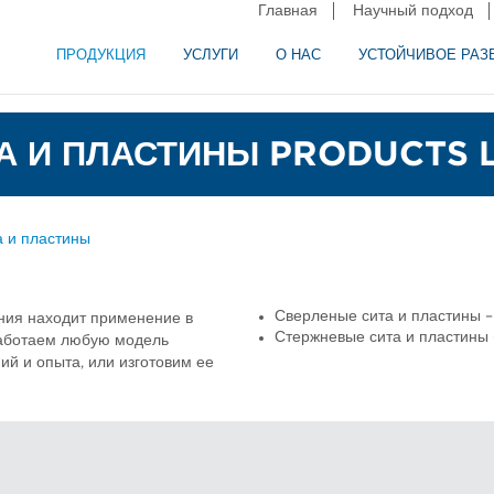
Главная
Научный подход
ПРОДУКЦИЯ
УСЛУГИ
О НАС
УСТОЙЧИВОЕ РАЗ
и сепарация в пищевой промышленности
аторное оборудование
 И ПЛАСТИНЫ PRODUCTS L
 и пластины
Сверленые сита и пластины –
ния находит применение в
Стержневые сита и пластины 
аботаем любую модель
ий и опыта, или изготовим ее