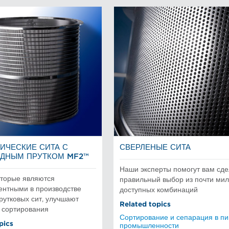
ИЧЕСКИЕ СИТА С
СВЕРЛЕНЫЕ СИТА
ДНЫМ ПРУТКОМ MF2™
Наши эксперты помогут вам сде
оторые являются
правильный выбор из почти ми
ентными в производстве
доступных комбинаций
утковых сит, улучшают
Related topics
 сортирования
Сортирование и сепарация в п
pics
промышленности