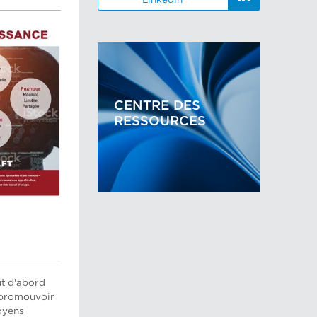
CENTRE DES
RESSOURCES
ut d'abord
 promouvoir
oyens