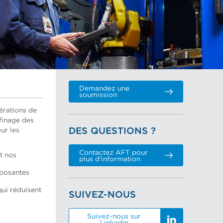
Demandez une
soumission
érations de
finage des
DES QUESTIONS ?
ur les
Contactez AFT pour
t nos
plus d'information
mposantes
qui réduisent
SUIVEZ-NOUS
Suivez-nous sur
Linkedin