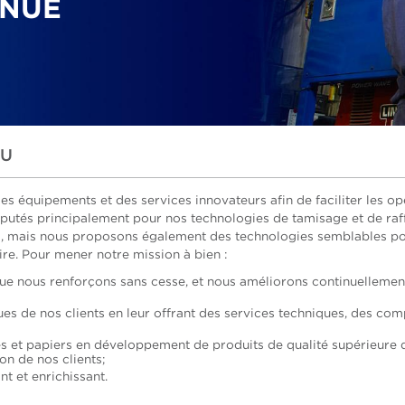
INUE
NU
s équipements et des services innovateurs afin de faciliter les op
putés principalement pour nos technologies de tamisage et de raf
es, mais nous proposons également des technologies semblables po
aire. Pour mener notre mission à bien :
e nous renforçons sans cesse, et nous améliorons continuellemen
es de nos clients en leur offrant des services techniques, des co
tes et papiers en développement de produits de qualité supérieure 
on de nos clients;
nt et enrichissant.