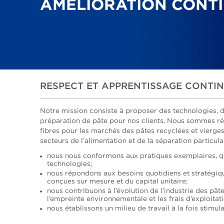
AMÉLIORATION CONT
RESPECT ET APPRENTISSAGE CONTI
Notre mission consiste à proposer des technologies, de
préparation de pâte pour nos clients. Nous sommes ré
fibres pour les marchés des pâtes recyclées et vierg
secteurs de l’alimentation et de la séparation particul
nous nous conformons aux pratiques exemplaires, qu
technologies;
nous répondons aux besoins quotidiens et stratégiqu
conçues sur mesure et du capital unitaire;
nous contribuons à l’évolution de l’industrie des pâ
l’empreinte environnementale et les frais d’exploitati
nous établissons un milieu de travail à la fois stimula