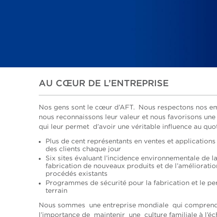
AU CŒUR DE L’ENTREPRISE
Nos gens sont le cœur d’AFT. Nous respectons nos e
nous reconnaissons leur valeur et nous favorisons une
qui leur permet d’avoir une véritable influence au quo
Plus de cent représentants en ventes et applications
des clients chaque jour
Six sites évaluant l’incidence environnementale de l
fabrication de nouveaux produits et de l’amélioratio
procédés existants
Programmes de sécurité pour la fabrication et le pe
terrain
Nous sommes une entreprise mondiale qui compren
l’importance de maintenir une culture familiale à l’éc