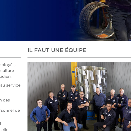
IL FAUT UNE ÉQUIPE
mployés,
 culture
tidien.
 au service
a
n des
rsonnel de
d
helle