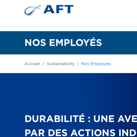
Plaques de raffinage et garnitures coniques
NOS EMPLOYÉS
Accueil
Sustainability
Nos Employés
DURABILITÉ : UNE AV
PAR DES ACTIONS IND