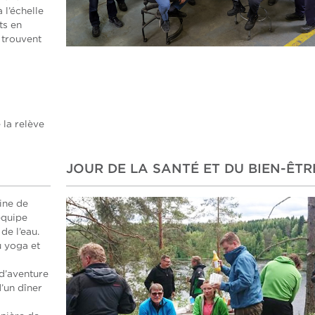
 l’échelle
ts en
 trouvent
 la relève
JOUR DE LA SANTÉ ET DU BIEN-ÊTR
ine de
équipe
 de l’eau.
u yoga et
 d’aventure
d’un dîner