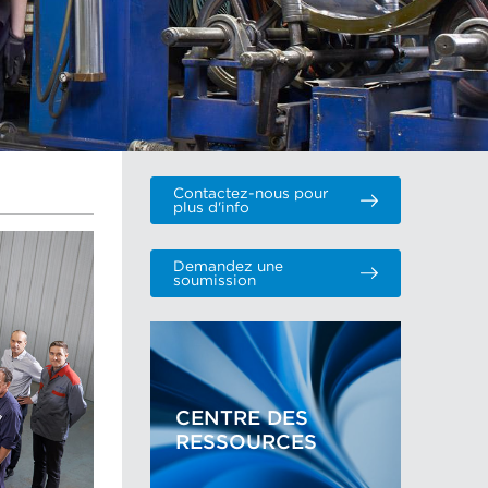
Contactez-nous pour
plus d'info
Demandez une
soumission
CENTRE DES
RESSOURCES