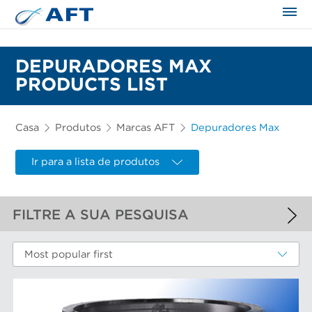
DEPURADORES MAX
PRODUCTS LIST
Casa
Produtos
Marcas AFT
Depuradores Max
Ir para a lista de produtos
FILTRE A SUA PESQUISA
FILTROS APLICADOS
Most popular first
Depuradores Max
MAIS FILTROS