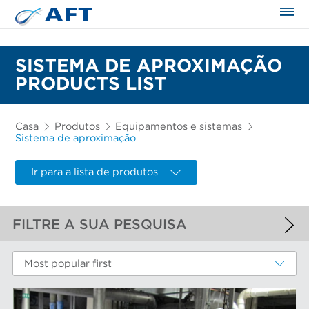
SISTEMA DE APROXIMAÇÃO
PRODUCTS LIST
Casa
Produtos
Equipamentos e sistemas
Sistema de aproximação
Ir para a lista de produtos
FILTRE A SUA PESQUISA
FILTROS APLICADOS
Most popular first
Sistema de aproximação