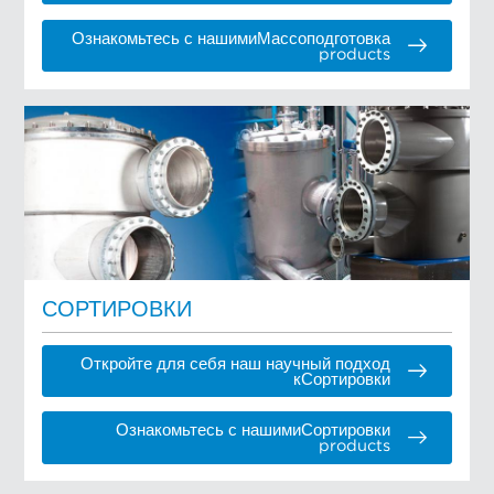
Ознакомьтесь с нашимиМассоподготовка
products
СОРТИРОВКИ
Откройте для себя наш научный подход
кСортировки
Ознакомьтесь с нашимиСортировки
products