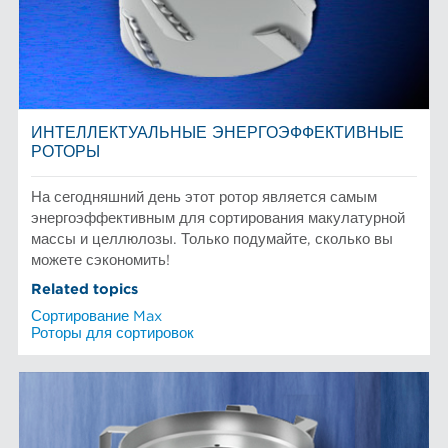
Размол волокна
Сортирование и сепарация в пищевой промышленности
НОВОСТИ AFT
Химическая целлюлоза
ИНТЕЛЛЕКТУАЛЬНЫЕ ЭНЕРГОЭФФЕКТИВНЫЕ
РОТОРЫ
На сегодняшний день этот ротор является самым
энергоэффективным для сортирования макулатурной
массы и целлюлозы. Только подумайте, сколько вы
можете сэкономить!
Related topics
Сортирование Max
Роторы для сортировок