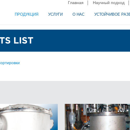
Главная
Научный подход
ПРОДУКЦИЯ
УСЛУГИ
О НАС
УСТОЙЧИВОЕ РАЗ
и сепарация в пищевой промышленности
аторное оборудование
S LIST
ортировки