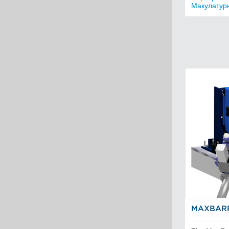
Макулатур
MAXBARR