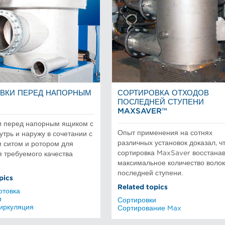
ВКИ ПЕРЕД НАПОРНЫМ
СОРТИРОВКА ОТХОДОВ
ПОСЛЕДНЕЙ СТУПЕНИ
MAXSAVER™
и перед напорным ящиком с
Опыт применения на сотнях
утрь и наружу в сочетании с
различных установок доказал, ч
 ситом и ротором для
сортировка MaxSaver восстана
 требуемого качества
максимальное количество волок
последней ступени.
pics
Related topics
отовка
и
Сортировки
циркуляция
Сортирование Max