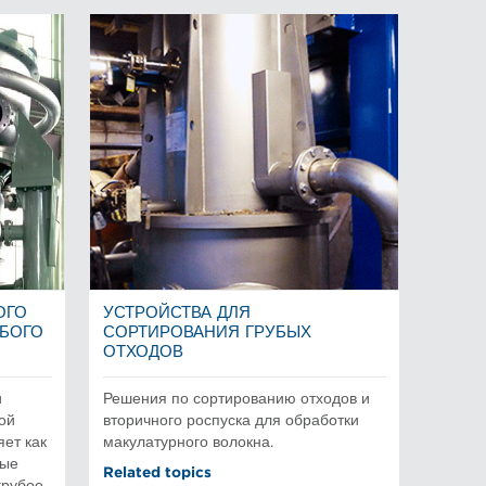
ОГО
УСТРОЙСТВА ДЛЯ
УБОГО
СОРТИРОВАНИЯ ГРУБЫХ
ОТХОДОВ
и
Решения по сортированию отходов и
ой
вторичного роспуска для обработки
яет как
макулатурного волокна.
вые
Related topics
грубое