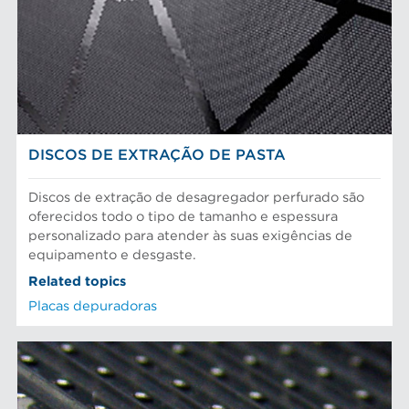
Depuração e separação de alimentos
Peneiras
Fibras químicas
Preparação do material
Fibras recicladas
Sistema de aproximação
Pasta Mecanica
Refinação de fibras
NOTICIAS AFT
Testes e laboratório
DISCOS DE EXTRAÇÃO DE PASTA
Discos de extração de desagregador perfurado são
oferecidos todo o tipo de tamanho e espessura
personalizado para atender às suas exigências de
equipamento e desgaste.
Related topics
Placas depuradoras