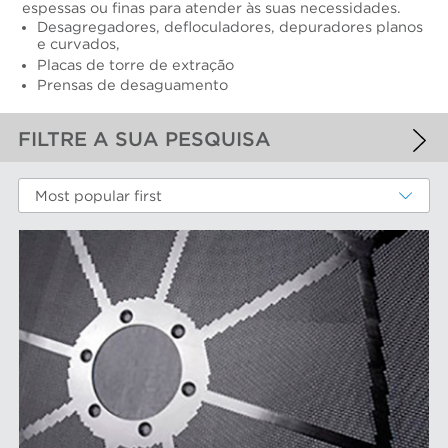
espessas ou finas para atender às suas necessidades.
Desagregadores, defloculadores, depuradores planos
e curvados,
Placas de torre de extração
Prensas de desaguamento
FILTRE A SUA PESQUISA
FILTROS APLICADOS
Most popular first
Placas depuradoras
MAIS FILTROS
COMPONENTS DE DESGASTE DE
DESEMPENHO
Cestos peneira
MARCAS AFT
Discos e insertos do refinador
Elementos do filtro
Depuradores Max
MERCADOS
Placas depuradoras
Refinação Finebar
Rotores de depurador
Sistemas de aproximação POM
Aproximação da máquina de papel
EQUIPAMENTO
Tecnologia Aikawa
Cilindros e placas industriais