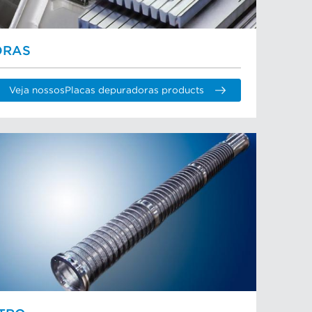
ORAS
Veja nossosPlacas depuradoras products