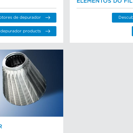
ELEMENTOS DO FI
otores de depurador
Descubr
 depurador products
R