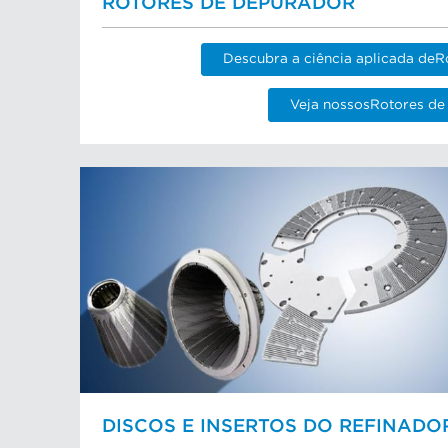
ROTORES DE DEPURADOR
Descubra a ciência aplicada deR
Veja nossosRotores de
DISCOS E INSERTOS DO REFINADO