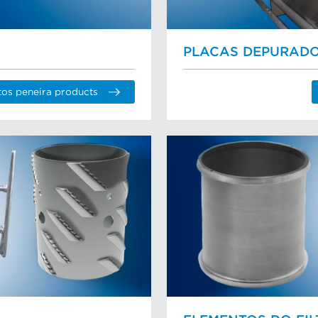
PLACAS DEPURAD
tos peneira products