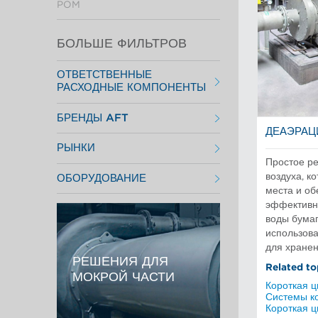
POM
БОЛЬШЕ ФИЛЬТРОВ
ОТВЕТСТВЕННЫЕ
РАСХОДНЫЕ КОМПОНЕНТЫ
Размалывающая гарнитура
БРЕНДЫ AFT
Роторы для сортировок
Сортирующие пластины
ДЕАЭРАЦ
Aikawa Technology
Фильтрующие элементы
РЫНКИ
Размол Finebar
Цилиндрические сита для
Системы короткой циркуляции
Простое р
сортировок
Испытательное и лабораторное
POM
воздуха, к
ОБОРУДОВАНИЕ
Короткая циркуляция
Сортирование Max
места и об
Макулатурное волокно
Короткая циркуляция
Механическая целлюлоза
эффективн
Массоподготовка
Промышленные сита и пластины
воды бума
Сортировки
Размол волокна
использов
Сортирование и сепарация в
для хране
пищевой промышленности
Химическая целлюлоза
РЕШЕНИЯ ДЛЯ
Related to
МОКРОЙ ЧАСТИ
Короткая 
Системы к
Короткая 