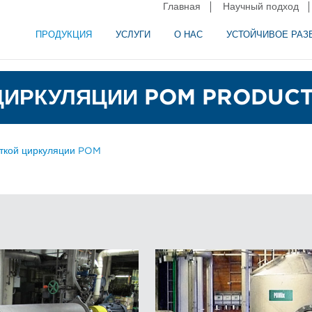
Главная
Научный подход
ПРОДУКЦИЯ
УСЛУГИ
О НАС
УСТОЙЧИВОЕ РАЗ
и сепарация в пищевой промышленности
аторное оборудование
ИРКУЛЯЦИИ POM PRODUCTS
ткой циркуляции POM