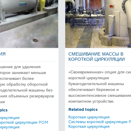
ИЯ
СМЕШИВАНИЕ МАССЫ В
КОРОТКОЙ ЦИРКУЛЯЦИИ
ешение для удаления
«Своевременная» опция для с
оторое занимает меньше
короткой циркуляции
еспечивает более
бумагоделательной машины
ую обработку оборотной
обеспечивает бережное и
годелательной машины без
высокоинтенсивное смешивание
ания объемных резервуаров
компактном устройстве.
ния
Related topics
pics
Короткая циркуляция
циркуляция
Системы короткой циркуляции
ороткой циркуляции POM
Короткая циркуляция
циркуляция