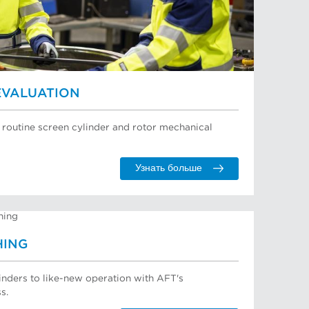
EVALUATION
h routine screen cylinder and rotor mechanical
Узнать больше
HING
ylinders to like-new operation with AFT's
s.