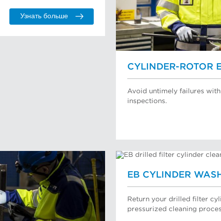
Узнать больше
CYLINDER-ROTOR 
Avoid untimely failures wit
inspections.
EB CYLINDER WAS
Return your drilled filter c
pressurized cleaning proces