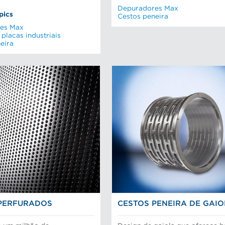
Depuradores Max
pics
Cestos peneira
es Max
 placas industriais
eira
PERFURADOS
CESTOS PENEIRA DE GAI