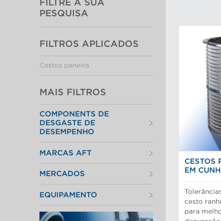
FILTRE A SUA
PESQUISA
FILTROS APLICADOS
Cestos peneira
MAIS FILTROS
COMPONENTS DE
DESGASTE DE
DESEMPENHO
Cestos peneira
MARCAS AFT
Discos e insertos do refinador
CESTOS 
Elementos do filtro
Depuradores Max
Placas depuradoras
EM CUNH
MERCADOS
Refinação Finebar
Rotores de depurador
Sistemas de aproximação POM
Aproximação da máquina de
Tecnologia Aikawa
Tolerância
EQUIPAMENTO
papel
cesto ran
Cilindros e placas industriais
Peneiras
para melh
Depuração e separação de
Preparação do material
alimentos