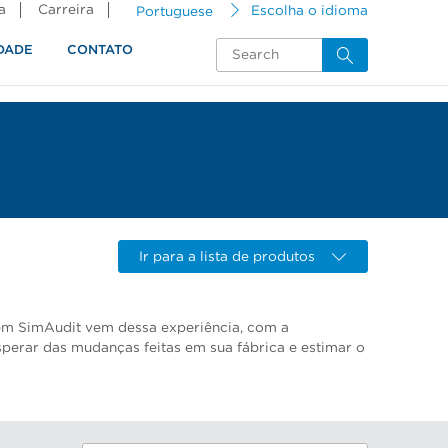
a
Carreira
Portuguese
Escolha o idioma
DADE
CONTATO
Ir para a lista de produtos
m SimAudit vem dessa experiência, com a
perar das mudanças feitas em sua fábrica e estimar o