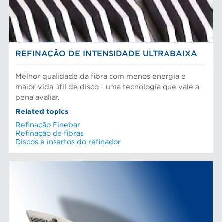
Pasta Mecanica
Refinação de fibras
SOLUÇÕES EM REFINAÇÃO
Testes e laboratório
REFINAÇÃO DE INTENSIDADE ULTRABAIXA
Melhor qualidade da fibra com menos energia e
maior vida útil de disco - uma tecnologia que vale a
pena avaliar.
Related topics
Refinação Finebar
Refinação de fibras
Discos e insertos do refinador