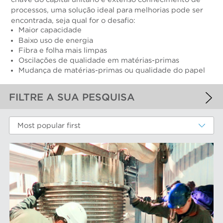
processos, uma solução ideal para melhorias pode ser
encontrada, seja qual for o desafio:
Maior capacidade
Baixo uso de energia
Fibra e folha mais limpas
Oscilações de qualidade em matérias-primas
Mudança de matérias-primas ou qualidade do papel
FILTRE A SUA PESQUISA
FILTROS APLICADOS
Most popular first
Fibras recicladas
MAIS FILTROS
COMPONENTS DE DESGASTE DE
DESEMPENHO
Cestos peneira
MARCAS AFT
Discos e insertos do refinador
Elementos do filtro