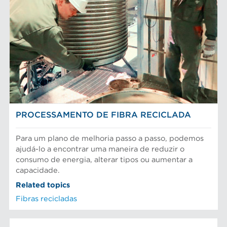
Depuradores Max
MERCADOS
Placas depuradoras
Refinação Finebar
Rotores de depurador
Sistemas de aproximação POM
Aproximação da máquina de papel
EQUIPAMENTO
Tecnologia Aikawa
Cilindros e placas industriais
Depuração e separação de alimentos
Peneiras
Fibras químicas
Preparação do material
Fibras recicladas
Sistema de aproximação
Pasta Mecanica
Refinação de fibras
PROCESSAMENTO DE FIBRAS
Testes e laboratório
PROCESSAMENTO DE FIBRA RECICLADA
Para um plano de melhoria passo a passo, podemos
ajudá-lo a encontrar uma maneira de reduzir o
consumo de energia, alterar tipos ou aumentar a
capacidade.
Related topics
Fibras recicladas