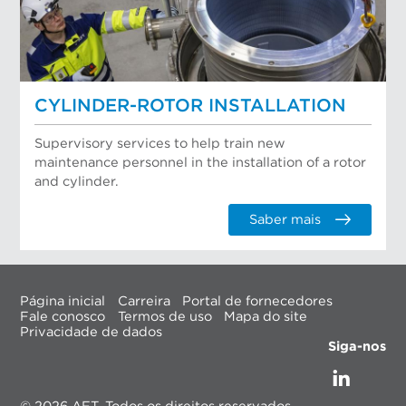
CYLINDER-ROTOR INSTALLATION
Supervisory services to help train new
maintenance personnel in the installation of a rotor
and cylinder.
Saber mais
Página inicial
Carreira
Portal de fornecedores
Fale conosco
Termos de uso
Mapa do site
Privacidade de dados
Siga-nos