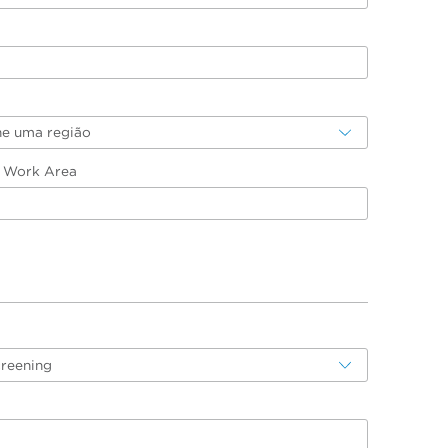
ne uma região
/ Work Area
creening