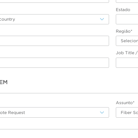
Estado
country
Região*
Selecio
Job Title 
EM
Assunto*
uote Request
Fiber S