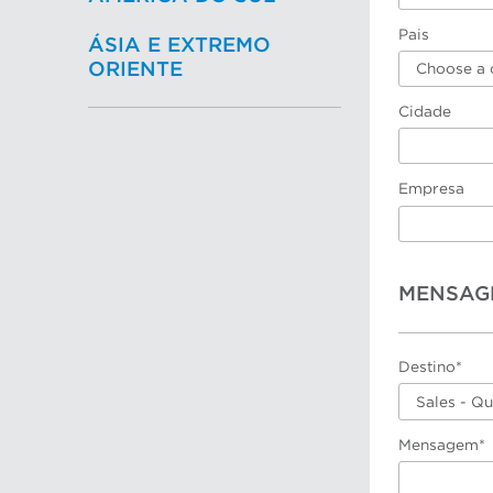
Pais
ÁSIA E EXTREMO
ORIENTE
Choose a 
Cidade
Empresa
MENSAG
Destino*
Sales - Q
Mensagem*