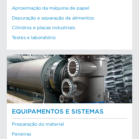
Aproximação da máquina de papel
Depuração e separação de alimentos
Cilindros e placas industriais
Testes e laboratório
EQUIPAMENTOS E SISTEMAS
Preparação do material
Peneiras