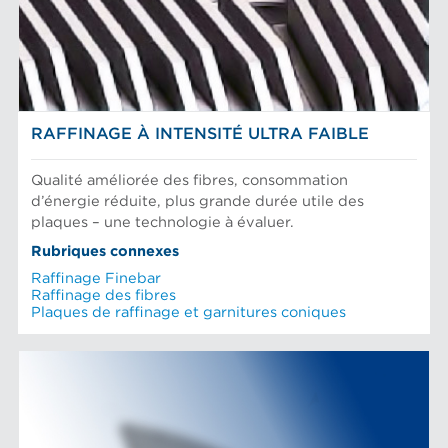
Fibres Recyclées
Raffinage des fibres
SOLUTIONS DE RAFFINAGE
Tamisage et séparation d'aliments
RAFFINAGE À INTENSITÉ ULTRA FAIBLE
Qualité améliorée des fibres, consommation
d’énergie réduite, plus grande durée utile des
plaques – une technologie à évaluer.
Rubriques connexes
Raffinage Finebar
Raffinage des fibres
Plaques de raffinage et garnitures coniques