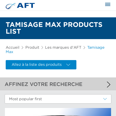
TAMISAGE MAX PRODUCTS
LIST
Accueil
Produit
Les marques d'AFT
Tamisage
Max
Allez à la liste des produits
AFFINEZ VOTRE RECHERCHE
FILTRES APPLIQUÉS
Most popular first
Tamisage Max