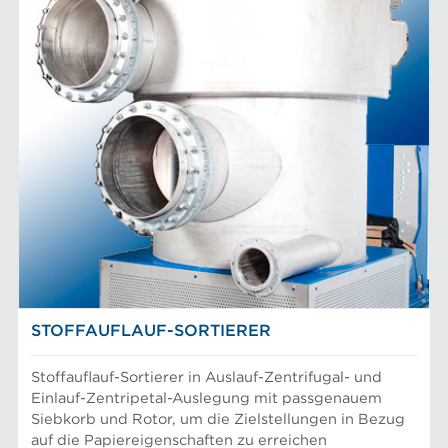
LEISTUNGSKOMPONENTEN
Filterelemente
AFT-MARKEN
Refiner-Mahlplatten und Mahlgarnituren
Siebbleche
Aikawa-Technologie
MÄRKTE
Siebkörbe
Finebar-Mahlung
Sortierer-Rotoren
Max-Sortierung
Chemiefasern
ANLAGE
POM-Konstantteilsysteme
Faserstoffmahlung
Lebensmittelsortierung und -trennung
Konstanter Teil
Mechanischer Faserstoff
Sortierer
Papiermaschinen Konstantteil
Stoffaufbereitung
Prüfung und Labor
Recyclingfasern
ANLAGEN
Siebkörbe und Mahlplatten für die Industrie
STOFFAUFLAUF-SORTIERER
Stoffauflauf-Sortierer in Auslauf-Zentrifugal- und
Einlauf-Zentripetal-Auslegung mit passgenauem
Siebkorb und Rotor, um die Zielstellungen in Bezug
auf die Papiereigenschaften zu erreichen