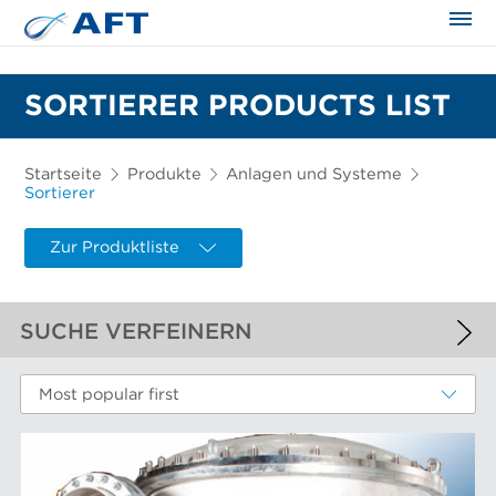
SORTIERER PRODUCTS LIST
Startseite
Produkte
Anlagen und Systeme
Sortierer
Zur Produktliste
SUCHE VERFEINERN
ANGEWANDTE FILTER
Most popular first
Sortierer
WEITERE FILTER