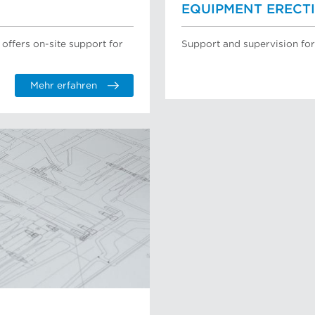
EQUIPMENT ERECT
ffers on-site support for
Support and supervision for
Mehr erfahren