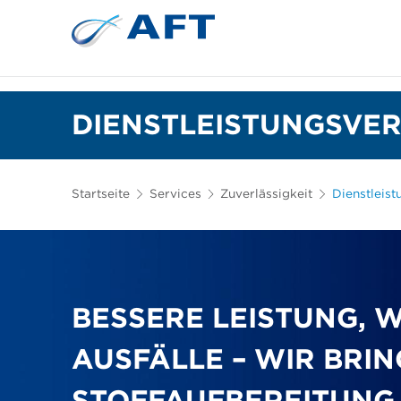
Siebkörbe und Mahlplatten für die I
Lebensmittelsortierung und -t
DIENSTLEISTUNGSVE
Startseite
Services
Zuverlässigkeit
Dienstleist
BESSERE LEISTUNG, 
AUSFÄLLE – WIR BRIN