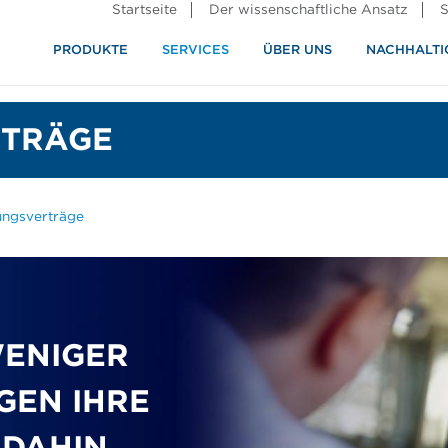
Startseite
Der wissenschaftliche Ansatz
S
PRODUKTE
SERVICES
ÜBER UNS
NACHHALTI
ndustrie
rennung
RTRÄGE
ungsverträge
WENIGER
GEN IHRE