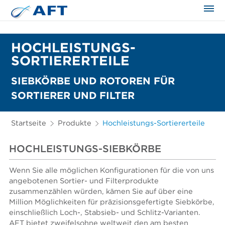
HOCHLEISTUNGS-
SORTIERERTEILE
SIEBKÖRBE UND ROTOREN FÜR
SORTIERER UND FILTER
Startseite
Produkte
Hochleistungs-Sortiererteile
HOCHLEISTUNGS-SIEBKÖRBE
Wenn Sie alle möglichen Konfigurationen für die von uns
angebotenen Sortier- und Filterprodukte
zusammenzählen würden, kämen Sie auf über eine
Million Möglichkeiten für präzisionsgefertigte Siebkörbe,
einschließlich Loch-, Stabsieb- und Schlitz-Varianten.
AFT bietet zweifelsohne weltweit den am besten