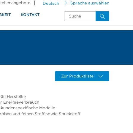
tellenangebote
Deutsch
Sprache auswählen
GKEIT
KONTAKT
Zur Produktliste
te Hersteller
er Energieverbrauch
- kundenspezifische Modelle
groben und feinen Stoff sowie Spuckstoff