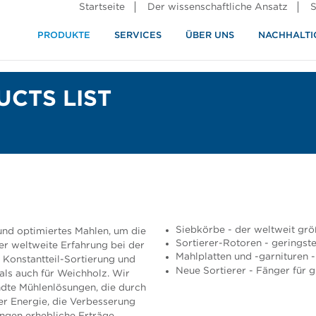
Startseite
Der wissenschaftliche Ansatz
S
PRODUKTE
SERVICES
ÜBER UNS
NACHHALTI
ndustrie
rennung
CTS LIST
Siebkörbe - der weltweit größ
und optimiertes Mahlen, um die
Sortierer-Rotoren - geringst
er weltweite Erfahrung bei der
Mahlplatten und -garnituren 
 Konstantteil-Sortierung und
Neue Sortierer - Fänger für 
ls auch für Weichholz. Wir
ndte Mühlenlösungen, die durch
er Energie, die Verbesserung