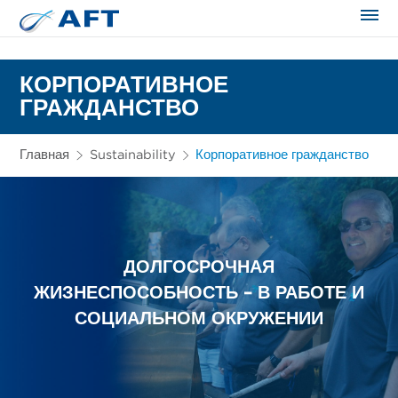
Сортирование и сепарация в пищевой промышленности
КОРПОРАТИВНОЕ
ГРАЖДАНСТВО
Главная
Sustainability
Корпоративное гражданство
ДОЛГОСРОЧНАЯ
ЖИЗНЕСПОСОБНОСТЬ – В РАБОТЕ И
СОЦИАЛЬНОМ ОКРУЖЕНИИ