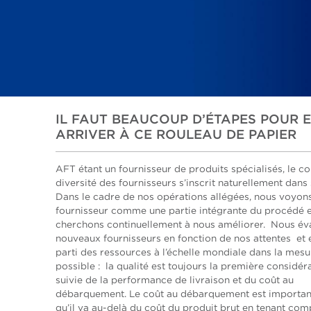
IL FAUT BEAUCOUP D’ÉTAPES POUR 
ARRIVER À CE ROULEAU DE PAPIER
AFT étant un fournisseur de produits spécialisés, le c
diversité des fournisseurs s’inscrit naturellement dans 
Dans le cadre de nos opérations allégées, nous voyons
fournisseur comme une partie intégrante du procédé 
cherchons continuellement à nous améliorer. Nous év
nouveaux fournisseurs en fonction de nos attentes et e
parti des ressources à l’échelle mondiale dans la mesu
possible : la qualité est toujours la première considéra
suivie de la performance de livraison et du coût au
débarquement. Le coût au débarquement est importan
qu’il va au-delà du coût du produit brut en tenant com