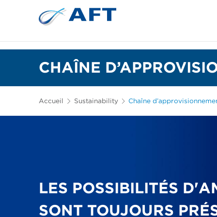
Plaques de raffinage et garnitures coniques
CHAÎNE D’APPROVIS
Accueil
Sustainability
Chaîne d’approvisionneme
LES POSSIBILITÉS D'
SONT TOUJOURS PRÉ