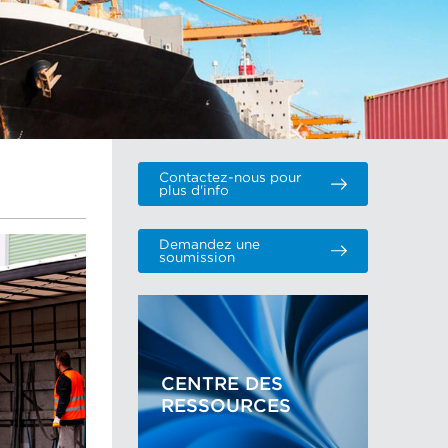
Contactez-nous pour
plus d'info
Demandez une
soumission
CENTRE DES
RESSOURCES