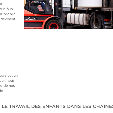
ur
eur à la
eur propre
 devinent
eurs est un
our, nous
es de nos
de
.
 LE TRAVAIL DES ENFANTS DANS LES CHAÎNE