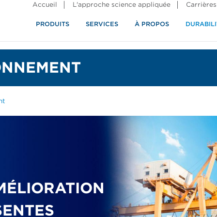
Accueil
L'approche science appliquée
Carrières
PRODUITS
SERVICES
À PROPOS
DURABILI
IONNEMENT
nt
AMÉLIORATION
SENTES