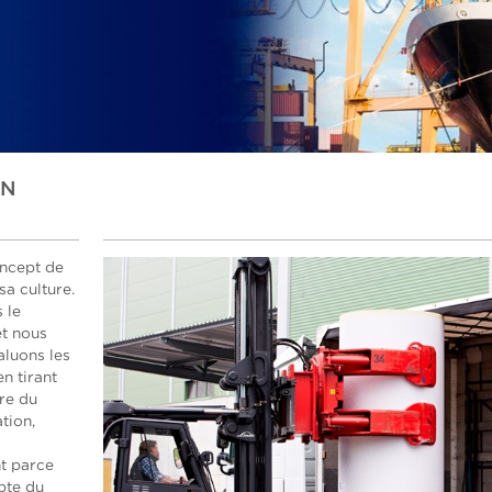
EN
oncept de
sa culture.
 le
et nous
aluons les
n tirant
re du
tion,
t parce
pte du