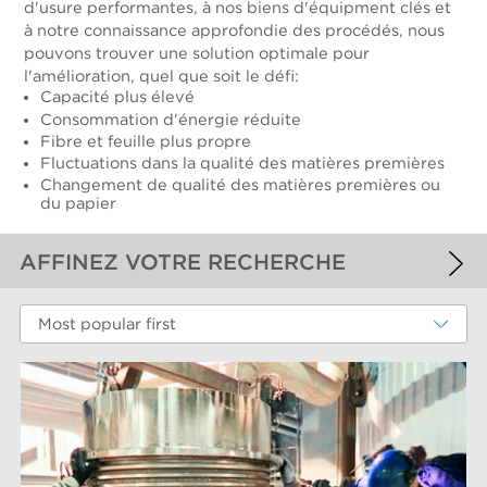
d'usure performantes, à nos biens d'équipment clés et
à notre connaissance approfondie des procédés, nous
pouvons trouver une solution optimale pour
l'amélioration, quel que soit le défi:
Capacité plus élevé
Consommation d'énergie réduite
Fibre et feuille plus propre
Fluctuations dans la qualité des matières premières
Changement de qualité des matières premières ou
du papier
AFFINEZ VOTRE RECHERCHE
FILTRES APPLIQUÉS
Most popular first
Fibres Recyclées
FILTRES ADDITIONELS
COMPOSANTES TECHNIQUES
Cylindres de tamis