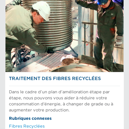
LES MARQUES D'AFT
Éléments de filtre
Plaques de raffinage et garnitures coniques
Raffinage Finebar
MARCHÉS
Plaques de tamis
Système d'approche POM
Rotors de tamis
Tamisage Max
Circuit de tête
ÉQUIPEMENT
Technologie d'Aikawa
Cylindres et plaques industriels
Essais et laboratoire
Courant de Pâte
Fibres chimiques
Préparation de la pâte
Fibres mécaniques
Tamis
Fibres Recyclées
Raffinage des fibres
TRAITEMENT DES FIBRES
Tamisage et séparation d'aliments
TRAITEMENT DES FIBRES RECYCLÉES
Dans le cadre d’un plan d’amélioration étape par
étape, nous pouvons vous aider à réduire votre
consommation d’énergie, à changer de grade ou à
augmenter votre production.
Rubriques connexes
Fibres Recyclées