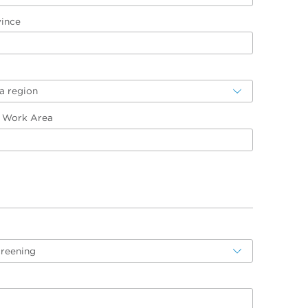
vince
a region
/ Work Area
creening