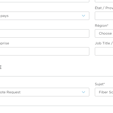
État / Pro
 pays
Région*
Choose 
eprise
Job Title 
E
Sujet*
uote Request
Fiber S