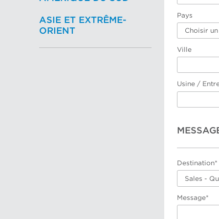
Pays
ASIE ET EXTRÊME-
ORIENT
Choisir un
Ville
Usine / Entr
MESSAG
Destination*
Sales - Q
Message*