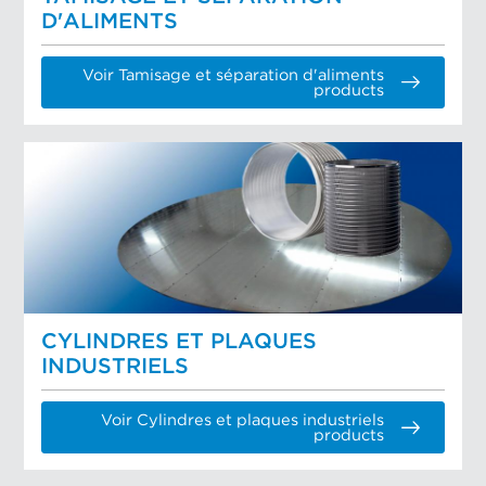
D'ALIMENTS
Voir Tamisage et séparation d'aliments
products
CYLINDRES ET PLAQUES
INDUSTRIELS
Voir Cylindres et plaques industriels
products