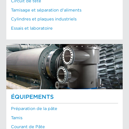
Circuit de tête
Tamisage et séparation d'aliments
Cylindres et plaques industriels
Essais et laboratoire
ÉQUIPEMENTS
Préparation de la pâte
Tamis
Courant de Pâte