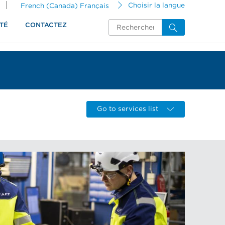
French (Canada) Français
Choisir la langue
TÉ
CONTACTEZ
Go to services list