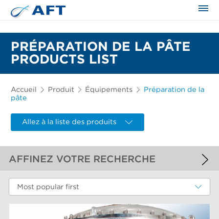
PRÉPARATION DE LA PÂTE
PRODUCTS LIST
Accueil
Produit
Équipements
Préparation de la
pâte
Allez à la liste des produits
AFFINEZ VOTRE RECHERCHE
FILTRES APPLIQUÉS
Most popular first
Préparation de la pâte