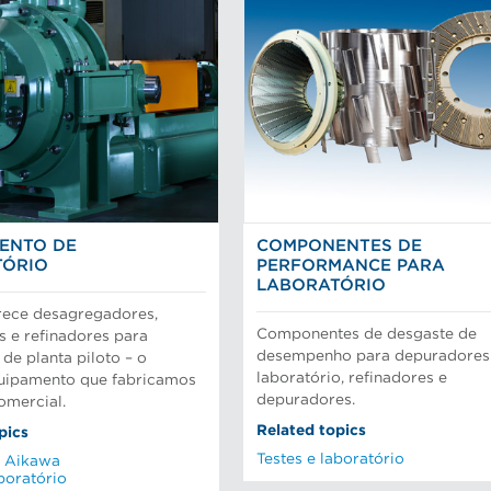
ENTO DE
COMPONENTES DE
TÓRIO
PERFORMANCE PARA
LABORATÓRIO
rece desagregadores,
Componentes de desgaste de
 e refinadores para
desempenho para depuradores
 de planta piloto – o
laboratório, refinadores e
ipamento que fabricamos
depuradores.
omercial.
Related topics
pics
Testes e laboratório
a Aikawa
aboratório