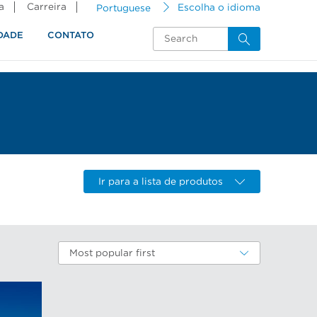
a
Carreira
Portuguese
Escolha o idioma
DADE
CONTATO
Ir para a lista de produtos
Most popular first