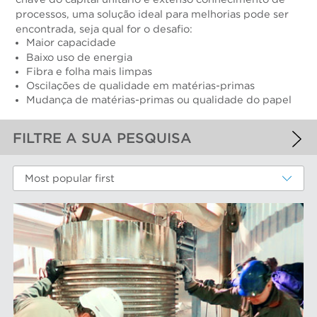
processos, uma solução ideal para melhorias pode ser
encontrada, seja qual for o desafio:
Maior capacidade
Baixo uso de energia
Fibra e folha mais limpas
Oscilações de qualidade em matérias-primas
Mudança de matérias-primas ou qualidade do papel
FILTRE A SUA PESQUISA
FILTROS APLICADOS
Most popular first
Fibras recicladas
MAIS FILTROS
COMPONENTS DE DESGASTE DE
DESEMPENHO
Cestos peneira
MARCAS AFT
Discos e insertos do refinador
Elementos do filtro