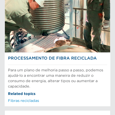
Depuradores Max
MERCADOS
Placas depuradoras
Refinação Finebar
Rotores de depurador
Sistemas de aproximação POM
Aproximação da máquina de papel
EQUIPAMENTO
Tecnologia Aikawa
Cilindros e placas industriais
Depuração e separação de alimentos
Peneiras
Fibras químicas
Preparação do material
Fibras recicladas
Sistema de aproximação
Pasta Mecanica
Refinação de fibras
PROCESSAMENTO DE FIBRAS
Testes e laboratório
PROCESSAMENTO DE FIBRA RECICLADA
Para um plano de melhoria passo a passo, podemos
ajudá-lo a encontrar uma maneira de reduzir o
consumo de energia, alterar tipos ou aumentar a
capacidade.
Related topics
Fibras recicladas