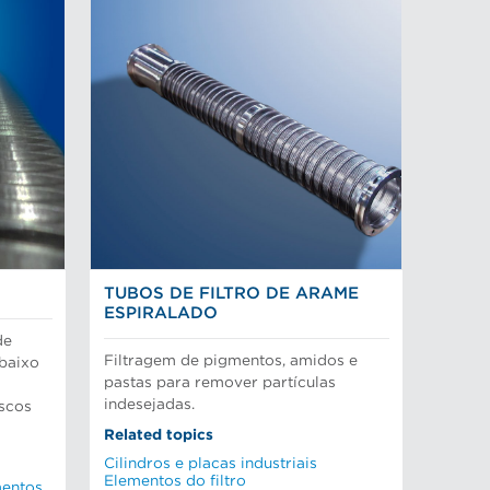
TUBOS DE FILTRO DE ARAME
ESPIRALADO
de
Filtragem de pigmentos, amidos e
 baixo
pastas para remover partículas
indesejadas.
iscos
Related topics
Cilindros e placas industriais
Elementos do filtro
mentos