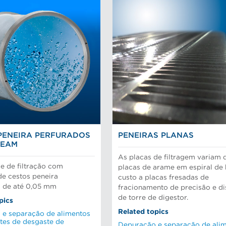
PENEIRA PERFURADOS
PENEIRAS PLANAS
BEAM
As placas de filtragem variam 
e de filtração com
placas de arame em espiral de
de cestos peneira
custo a placas fresadas de
s de até 0,05 mm
fracionamento de precisão e d
de torre de digestor.
pics
Related topics
 e separação de alimentos
es de desgaste de
Depuração e separação de ali