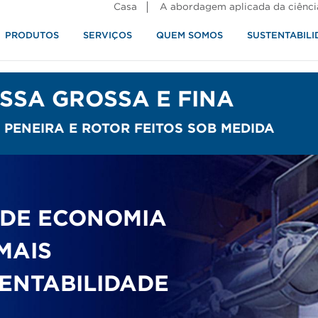
Casa
A abordagem aplicada da ciênci
PRODUTOS
SERVIÇOS
QUEM SOMOS
SUSTENTABILI
alimentos
SSA GROSSA E FINA
ENEIRA E ROTOR FEITOS SOB MEDIDA
 DE ECONOMIA
MAIS
TENTABILIDADE