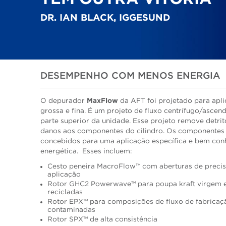
DR. IAN BLACK, IGGESUND
DESEMPENHO COM MENOS ENERGIA
O depurador
MaxFlow
da AFT foi projetado para apl
grossa e fina. É um projeto de fluxo centrífugo/ascen
parte superior da unidade. Esse projeto remove detrit
danos aos componentes do cilindro. Os componentes
concebidos para uma aplicação específica e bem conh
energética. Esses incluem:
Cesto peneira MacroFlow™ com aberturas de precis
aplicação
Rotor GHC2 Powerwave™ para poupa kraft virgem e 
recicladas
Rotor EPX™ para composições de fluxo de fabricaçã
contaminadas
Rotor SPX™ de alta consistência